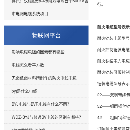
喜讯！汉缆股份中标南方电网首个500kV城
行。
市电网电缆系统项目
耐火电缆型号表示
物联网平台
耐火铠装电缆型号
耐火控制铠装电缆型号
影响电缆电阻的因素都有哪些
耐火铠装电力电缆型号
电线怎么看平方数
耐火铠装屏蔽控制电缆型
无卤低卤材料所制作的防火电线电缆
铠装电缆型号表示
byj是什么电线
22——双钢带绕
BYJ电线与BVR电线有什么不同？
32——细圆钢丝
WDZ-BYJ与普通BV电线的区别有哪些？
42——粗圆钢丝
消防耐火电缆通常