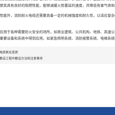
使其具有良好的阻燃性能，能够减缓火势蔓延的速度，并降低有害气体和
性能外，消防耐火电缆还需要具备一定的机械强度和耐久性，以适应复杂
应用于各种需要防火安全的场所，如商业建筑、公共机构、地铁、高速公
重要设备和系统中得到应用，如紧急照明系统、消防报警系统、电梯系统
电缆氧化变质
敷设工程中敷设方法和注意事项