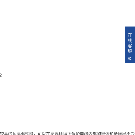
在
线
客
服
2
较高的耐高温性能，可以在高温环境下保护电缆内部的导体和绝缘层不受