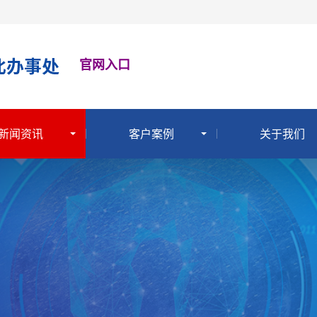
官网入口
新闻资讯
客户案例
关于我们