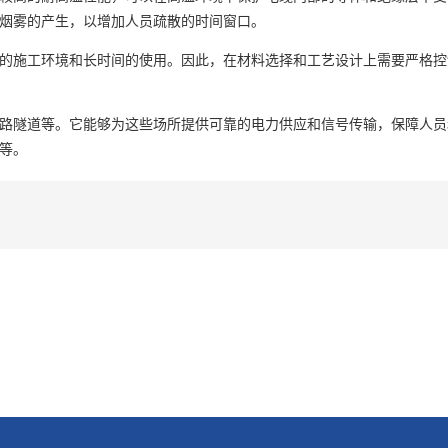
烟雾的产生，以增加人员疏散的时间窗口。
的施工环境和长时间的使用。因此，在材料选择和工艺设计上需要严格控
路隧道等。它能够为这些场所提供可靠的电力供应和信号传输，保障人员
等。