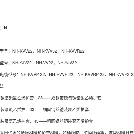
：N
：NH-KVV22、NH-KVV32、NH-KVVR22
：NH-YJV22、NH-VV22，NH-YJV32
号：NH-KVVP-22、NH-RVVP-22、NH-KVVRP-22、NH-KVVP2-2
法
包铠装聚氯乙烯护套、23——双钢带绕包铠装聚乙烯护套
铠装聚氯乙烯护、33——细圆钢丝铠装聚乙烯护套
铠装聚氯乙烯护套、43——粗圆钢丝铠装聚乙烯护套
采用优质的绝缘材料和护套材料，如硅橡胶、矿物纤维等，这些材料具有