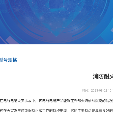
型号规格
消防耐
时间：2023-08-02 10:
在电线电缆火灾事故中，该电线电缆产品能够在外部火焰依然燃烧的情况
种在火灾发生时能保持正常工作的特种电缆。它的主要特点是具有良好的