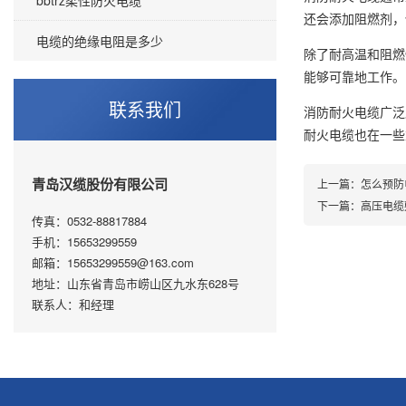
bbtrz柔性防火电缆
还会添加阻燃剂，
电缆的绝缘电阻是多少
除了耐高温和阻燃
能够可靠地工作。
联系我们
消防耐火电缆广泛
耐火电缆也在一些
青岛汉缆股份有限公司
上一篇：
怎么预防
下一篇：
高压电缆
传真：0532-88817884
手机：15653299559
邮箱：15653299559@163.com
地址：山东省青岛市崂山区九水东628号
联系人：和经理